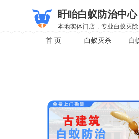
盱眙白蚁防治中心
本地实体门店，专业白蚁灭除
首 页
白蚁灭杀
白
服务内
服务区