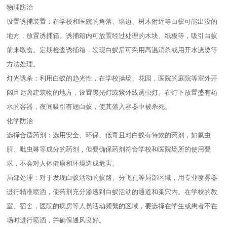
物理防治
设置诱捕装置：在学校和医院的角落、墙边、树木附近等白蚁可能出没的
地方，放置诱捕箱。诱捕箱内可放置经过处理的木块、纸板等，吸引白蚁
前来取食。定期检查诱捕箱，发现白蚁后可采用高温消杀或用开水浇烫等
方法处理。
灯光诱杀：利用白蚁的趋光性，在学校操场、花园，医院的庭院等室外开
阔且远离建筑物的地方，设置黑光灯或紫外线诱虫灯。在灯下放置盛有药
水的容器，夜间吸引有翅白蚁，使其落入容器中被杀死。
化学防治
选择合适药剂：选用安全、环保、低毒且对白蚁有特效的药剂，如氟虫
腈、吡虫啉等成分的药剂，但要确保药剂符合学校和医院场所的使用要
求，不会对人体健康和环境造成危害。
局部处理：对于发现白蚁活动的蚁路、分飞孔等局部区域，用专业喷雾器
进行精准喷洒，使药剂充分渗透到白蚁活动的通道和巢穴内。在学校的教
室、宿舍，医院的病房等人员活动频繁的区域，要选择在学生或患者不在
场时进行喷洒，并确保通风良好。